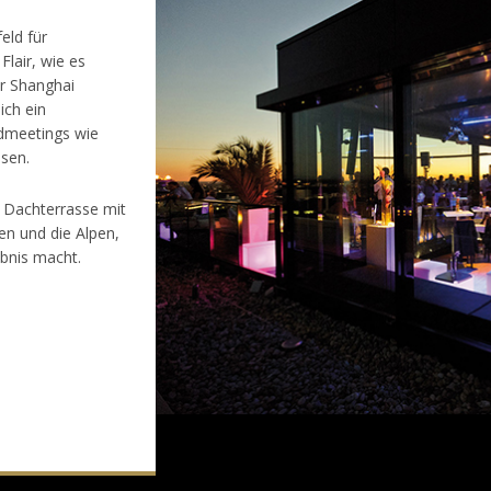
eld für
Flair, wie es
r Shanghai
ich ein
rdmeetings wie
sen.
e Dachterrasse mit
n und die Alpen,
ebnis macht.